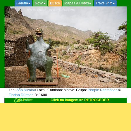
Galeria
Novo
Busca
Mapas & Livros
Travel-Info
Ilha:
São Nicolau
Local:
Caminho:
Motivo:
Grupo:
People Recreation
©
Florian Dürmer
ID: 1600
Click na imagem => RETROCEDER