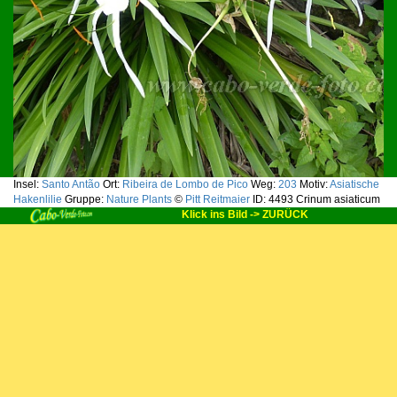
Insel:
Santo Antão
Ort:
Ribeira de Lombo de Pico
Weg:
203
Motiv:
Asiatische
Hakenlilie
Gruppe:
Nature Plants
©
Pitt Reitmaier
ID: 4493
Crinum asiaticum
Klick ins Bild -> ZURÜCK