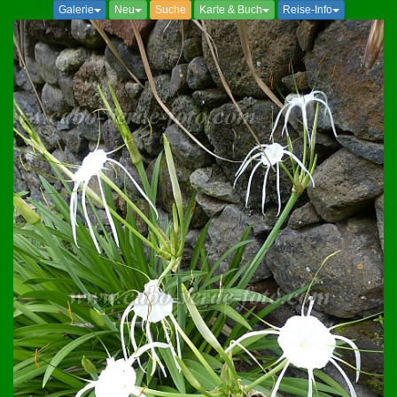
Galerie
Neu
Suche
Karte & Buch
Reise-Info