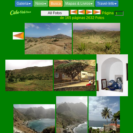
Galeria
Novo
Busca
Mapas & Livros
Travel-Info
Página
de
165
páginas
2632
Fotos